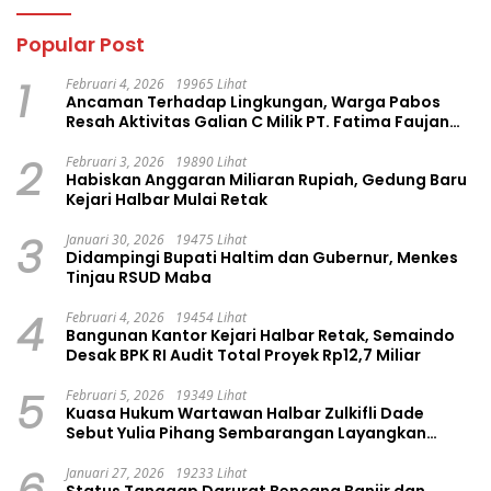
Popular Post
1
Februari 4, 2026
19965 Lihat
Ancaman Terhadap Lingkungan, Warga Pabos
Resah Aktivitas Galian C Milik PT. Fatima Faujan
Group
2
Februari 3, 2026
19890 Lihat
Habiskan Anggaran Miliaran Rupiah, Gedung Baru
Kejari Halbar Mulai Retak
3
Januari 30, 2026
19475 Lihat
Didampingi Bupati Haltim dan Gubernur, Menkes
Tinjau RSUD Maba
4
Februari 4, 2026
19454 Lihat
Bangunan Kantor Kejari Halbar Retak, Semaindo
Desak BPK RI Audit Total Proyek Rp12,7 Miliar
5
Februari 5, 2026
19349 Lihat
Kuasa Hukum Wartawan Halbar Zulkifli Dade
Sebut Yulia Pihang Sembarangan Layangkan
Tuduhan
6
Januari 27, 2026
19233 Lihat
Status Tanggap Darurat Bencana Banjir dan