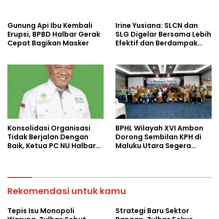
Baru Ekonomi Desa
dan Stabilkan Harga
Gunung Api Ibu Kembali
Irine Yusiana: SLCN dan
Erupsi, BPBD Halbar Gerak
SLG Digelar Bersama Lebih
Cepat Bagikan Masker
Efektif dan Berdampak
Luas
Konsolidasi Organisasi
BPHL Wilayah XVI Ambon
Tidak Berjalan Dengan
Dorong Sembilan KPH di
Baik, Ketua PC NU Halbar
Maluku Utara Segera
Minta PBNU Evaluasi Ketua
Susun RPHJP
Wilayah
Rekomendasi untuk kamu
Tepis Isu Monopoli
Strategi Baru Sektor