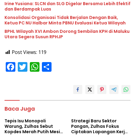
Irine Yusiana: SLCN dan SLG Digelar Bersama Lebih Efektif
dan Berdampak Luas
Konsolidasi Organisasi Tidak Berjalan Dengan Baik,
Ketua PC NU Halbar Minta PBNU Evaluasi Ketua Wilayah
BPHL Wilayah XVI Ambon Dorong Sembilan KPH di Maluku
Utara Segera Susun RPHJP
Post Views:
119
F
T
W
S
ac
w
h
h
e
itt
at
ar
b
er
s
e
o
A
Baca Juga
o
p
Tepis Isu Monopoli
Strategi Baru Sektor
k
p
Warung, Zulhas Sebut
Pangan, Zulhas Fokus
Kopdes Merah Putih Mesin
Ciptakan Lapangan Kerja