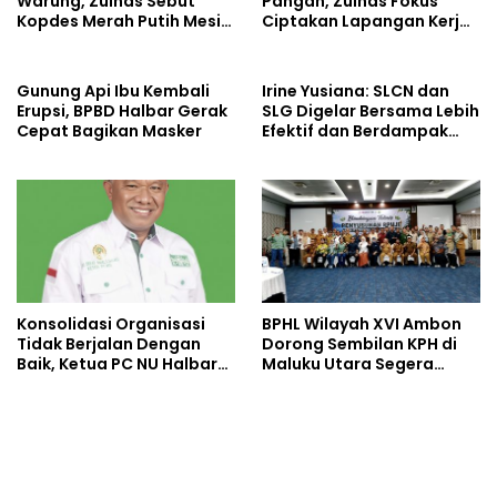
Warung, Zulhas Sebut
Pangan, Zulhas Fokus
Kopdes Merah Putih Mesin
Ciptakan Lapangan Kerja
Baru Ekonomi Desa
dan Stabilkan Harga
Gunung Api Ibu Kembali
Irine Yusiana: SLCN dan
Erupsi, BPBD Halbar Gerak
SLG Digelar Bersama Lebih
Cepat Bagikan Masker
Efektif dan Berdampak
Luas
Konsolidasi Organisasi
BPHL Wilayah XVI Ambon
Tidak Berjalan Dengan
Dorong Sembilan KPH di
Baik, Ketua PC NU Halbar
Maluku Utara Segera
Minta PBNU Evaluasi Ketua
Susun RPHJP
Wilayah