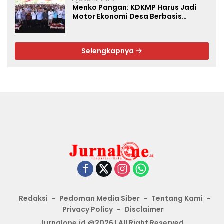
Menko Pangan: KDKMP Harus Jadi
Motor Ekonomi Desa Berbasis
Potensi Lokal, Malut Fokus Hilirisasi
Perikanan dan Perkebunan
Selengkapnya
Redaksi
Pedoman Media Siber
Tentang Kami
Privacy Policy
Disclaimer
Jurnalone.id @2026 | All Right Reserved