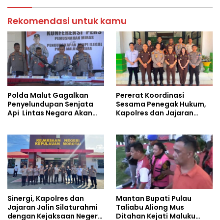
Rekomendasi untuk kamu
Polda Malut Gagalkan
Pererat Koordinasi
Penyelundupan Senjata
Sesama Penegak Hukum,
Api Lintas Negara Akan
Kapolres dan Jajaran
Dijual ke Papua
Sambangi Kejaksaan
Negeri Halut
Sinergi, Kapolres dan
Mantan Bupati Pulau
Jajaran Jalin Silaturahmi
Taliabu Aliong Mus
dengan Kejaksaan Negeri
Ditahan Kejati Maluku