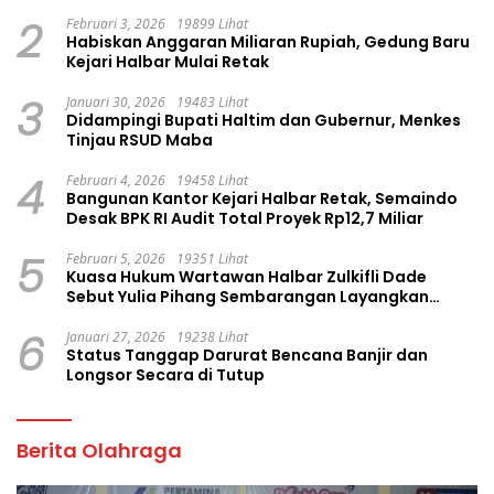
Group
2
Februari 3, 2026
19899 Lihat
Habiskan Anggaran Miliaran Rupiah, Gedung Baru
Kejari Halbar Mulai Retak
3
Januari 30, 2026
19483 Lihat
Didampingi Bupati Haltim dan Gubernur, Menkes
Tinjau RSUD Maba
4
Februari 4, 2026
19458 Lihat
Bangunan Kantor Kejari Halbar Retak, Semaindo
Desak BPK RI Audit Total Proyek Rp12,7 Miliar
5
Februari 5, 2026
19351 Lihat
Kuasa Hukum Wartawan Halbar Zulkifli Dade
Sebut Yulia Pihang Sembarangan Layangkan
Tuduhan
6
Januari 27, 2026
19238 Lihat
Status Tanggap Darurat Bencana Banjir dan
Longsor Secara di Tutup
Berita Olahraga