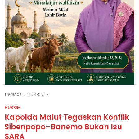
Beranda
HUKRIM
HUKRIM
Kapolda Malut Tegaskan Konflik
Sibenpopo–Banemo Bukan Isu
SARA