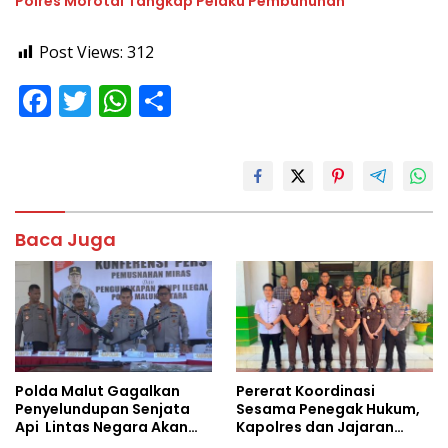
Polres Morotai Tangkap Pelaku Pembunuhan
Post Views:
312
F
T
W
S
ac
w
h
h
e
itt
at
ar
b
er
s
e
o
A
Baca Juga
o
p
k
p
Polda Malut Gagalkan
Pererat Koordinasi
Penyelundupan Senjata
Sesama Penegak Hukum,
Api Lintas Negara Akan
Kapolres dan Jajaran
Dijual ke Papua
Sambangi Kejaksaan