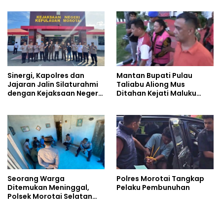
Negeri Halut
Sinergi, Kapolres dan
Mantan Bupati Pulau
Jajaran Jalin Silaturahmi
Taliabu Aliong Mus
dengan Kejaksaan Negeri
Ditahan Kejati Maluku
Pulau Morotai
Utara
Seorang Warga
Polres Morotai Tangkap
Ditemukan Meninggal,
Pelaku Pembunuhan
Polsek Morotai Selatan
Barat Langsung Amankan
TKP