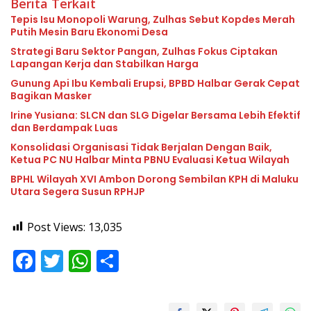
Berita Terkait
Tepis Isu Monopoli Warung, Zulhas Sebut Kopdes Merah
Putih Mesin Baru Ekonomi Desa
Strategi Baru Sektor Pangan, Zulhas Fokus Ciptakan
Lapangan Kerja dan Stabilkan Harga
Gunung Api Ibu Kembali Erupsi, BPBD Halbar Gerak Cepat
Bagikan Masker
Irine Yusiana: SLCN dan SLG Digelar Bersama Lebih Efektif
dan Berdampak Luas
Konsolidasi Organisasi Tidak Berjalan Dengan Baik,
Ketua PC NU Halbar Minta PBNU Evaluasi Ketua Wilayah
BPHL Wilayah XVI Ambon Dorong Sembilan KPH di Maluku
Utara Segera Susun RPHJP
Post Views:
13,035
F
T
W
S
ac
w
h
h
e
itt
at
ar