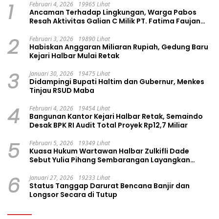
1
Februari 4, 2026
19965 Lihat
Ancaman Terhadap Lingkungan, Warga Pabos
Resah Aktivitas Galian C Milik PT. Fatima Faujan
Group
2
Februari 3, 2026
19890 Lihat
Habiskan Anggaran Miliaran Rupiah, Gedung Baru
Kejari Halbar Mulai Retak
3
Januari 30, 2026
19475 Lihat
Didampingi Bupati Haltim dan Gubernur, Menkes
Tinjau RSUD Maba
4
Februari 4, 2026
19454 Lihat
Bangunan Kantor Kejari Halbar Retak, Semaindo
Desak BPK RI Audit Total Proyek Rp12,7 Miliar
5
Februari 5, 2026
19349 Lihat
Kuasa Hukum Wartawan Halbar Zulkifli Dade
Sebut Yulia Pihang Sembarangan Layangkan
Tuduhan
6
Januari 27, 2026
19233 Lihat
Status Tanggap Darurat Bencana Banjir dan
Longsor Secara di Tutup