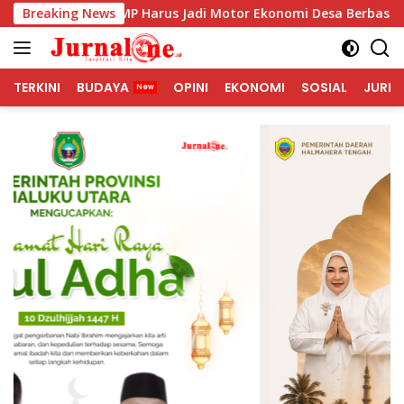
Langsung
KMP Harus Jadi Motor Ekonomi Desa Berbasis Potensi Lokal, Ma
Breaking News
ke
konten
TERKINI
BUDAYA
OPINI
EKONOMI
SOSIAL
JURNA