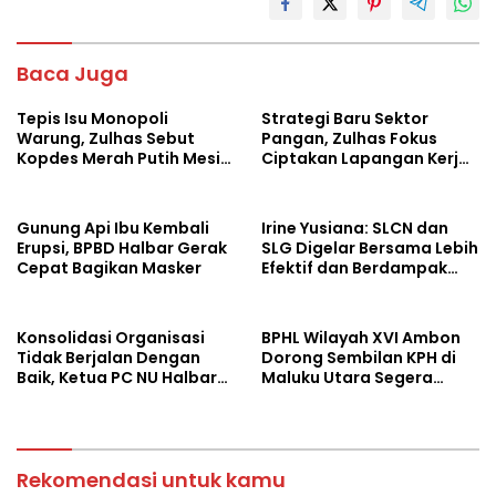
b
er
s
e
o
A
Baca Juga
o
p
Tepis Isu Monopoli
Strategi Baru Sektor
k
p
Warung, Zulhas Sebut
Pangan, Zulhas Fokus
Kopdes Merah Putih Mesin
Ciptakan Lapangan Kerja
Baru Ekonomi Desa
dan Stabilkan Harga
Gunung Api Ibu Kembali
Irine Yusiana: SLCN dan
Erupsi, BPBD Halbar Gerak
SLG Digelar Bersama Lebih
Cepat Bagikan Masker
Efektif dan Berdampak
Luas
Konsolidasi Organisasi
BPHL Wilayah XVI Ambon
Tidak Berjalan Dengan
Dorong Sembilan KPH di
Baik, Ketua PC NU Halbar
Maluku Utara Segera
Minta PBNU Evaluasi Ketua
Susun RPHJP
Wilayah
Rekomendasi untuk kamu