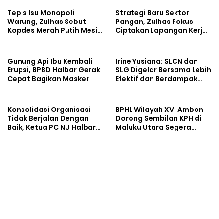
Tepis Isu Monopoli
Strategi Baru Sektor
Warung, Zulhas Sebut
Pangan, Zulhas Fokus
Kopdes Merah Putih Mesin
Ciptakan Lapangan Kerja
Baru Ekonomi Desa
dan Stabilkan Harga
Gunung Api Ibu Kembali
Irine Yusiana: SLCN dan
Erupsi, BPBD Halbar Gerak
SLG Digelar Bersama Lebih
Cepat Bagikan Masker
Efektif dan Berdampak
Luas
Konsolidasi Organisasi
BPHL Wilayah XVI Ambon
Tidak Berjalan Dengan
Dorong Sembilan KPH di
Baik, Ketua PC NU Halbar
Maluku Utara Segera
Minta PBNU Evaluasi Ketua
Susun RPHJP
Wilayah