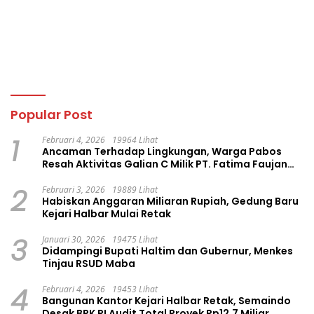
Popular Post
1
Februari 4, 2026
19964 Lihat
Ancaman Terhadap Lingkungan, Warga Pabos
Resah Aktivitas Galian C Milik PT. Fatima Faujan
Group
2
Februari 3, 2026
19889 Lihat
Habiskan Anggaran Miliaran Rupiah, Gedung Baru
Kejari Halbar Mulai Retak
3
Januari 30, 2026
19475 Lihat
Didampingi Bupati Haltim dan Gubernur, Menkes
Tinjau RSUD Maba
4
Februari 4, 2026
19453 Lihat
Bangunan Kantor Kejari Halbar Retak, Semaindo
Desak BPK RI Audit Total Proyek Rp12,7 Miliar