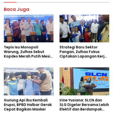
o
A
Baca Juga
o
p
k
p
Tepis Isu Monopoli
Strategi Baru Sektor
Warung, Zulhas Sebut
Pangan, Zulhas Fokus
Kopdes Merah Putih Mesin
Ciptakan Lapangan Kerja
Baru Ekonomi Desa
dan Stabilkan Harga
Gunung Api Ibu Kembali
Irine Yusiana: SLCN dan
Erupsi, BPBD Halbar Gerak
SLG Digelar Bersama Lebih
Cepat Bagikan Masker
Efektif dan Berdampak