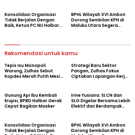
Luas
Konsolidasi Organisasi
BPHL Wilayah XVI Ambon
Tidak Berjalan Dengan
Dorong Sembilan KPH di
Baik, Ketua PC NU Halbar
Maluku Utara Segera
Minta PBNU Evaluasi Ketua
Susun RPHJP
Wilayah
Rekomendasi untuk kamu
Tepis Isu Monopoli
Strategi Baru Sektor
Warung, Zulhas Sebut
Pangan, Zulhas Fokus
Kopdes Merah Putih Mesin
Ciptakan Lapangan Kerja
Baru Ekonomi Desa
dan Stabilkan Harga
Gunung Api Ibu Kembali
Irine Yusiana: SLCN dan
Erupsi, BPBD Halbar Gerak
SLG Digelar Bersama Lebih
Cepat Bagikan Masker
Efektif dan Berdampak
Luas
Konsolidasi Organisasi
BPHL Wilayah XVI Ambon
Tidak Berjalan Dengan
Dorong Sembilan KPH di