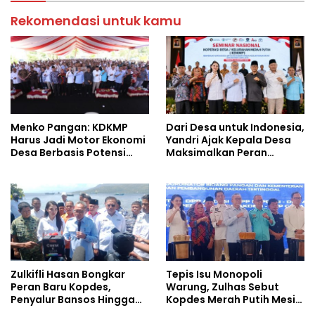
Rekomendasi untuk kamu
Menko Pangan: KDKMP
Dari Desa untuk Indonesia,
Harus Jadi Motor Ekonomi
Yandri Ajak Kepala Desa
Desa Berbasis Potensi
Maksimalkan Peran
Lokal, Malut Fokus
Kopdes Merah Putih
Hilirisasi Perikanan dan
Perkebunan
Zulkifli Hasan Bongkar
Tepis Isu Monopoli
Peran Baru Kopdes,
Warung, Zulhas Sebut
Penyalur Bansos Hingga
Kopdes Merah Putih Mesin
Ciptakan Lapangan Kerja
Baru Ekonomi Desa