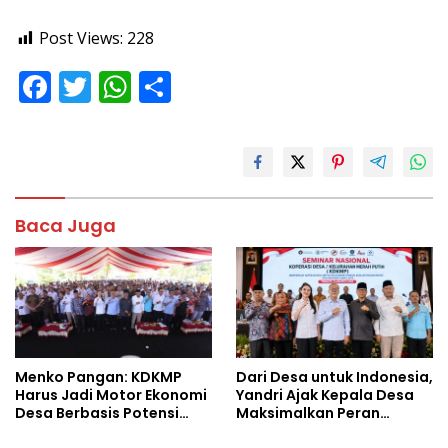
Post Views:
228
F
T
W
S
ac
w
h
h
e
itt
at
ar
b
er
s
e
o
A
Baca Juga
o
p
k
p
Menko Pangan: KDKMP
Dari Desa untuk Indonesia,
Harus Jadi Motor Ekonomi
Yandri Ajak Kepala Desa
Desa Berbasis Potensi
Maksimalkan Peran
Lokal, Malut Fokus
Kopdes Merah Putih