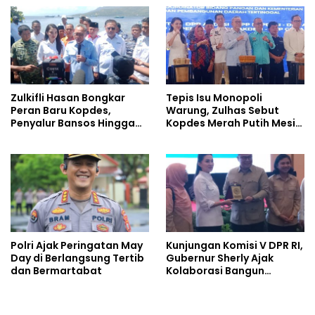
Hilirisasi Perikanan dan
Perkebunan
Zulkifli Hasan Bongkar
Tepis Isu Monopoli
Peran Baru Kopdes,
Warung, Zulhas Sebut
Penyalur Bansos Hingga
Kopdes Merah Putih Mesin
Ciptakan Lapangan Kerja
Baru Ekonomi Desa
Polri Ajak Peringatan May
Kunjungan Komisi V DPR RI,
Day di Berlangsung Tertib
Gubernur Sherly Ajak
dan Bermartabat
Kolaborasi Bangun
Daerah Lebih Maju