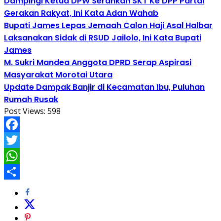
Dampingi Ketua DPW Serahkan SKT Ke DPP Partai
Gerakan Rakyat, Ini Kata Adan Wahab
Bupati James Lepas Jemaah Calon Haji Asal Halbar
Laksanakan Sidak di RSUD Jailolo, Ini Kata Bupati
James
M. Sukri Mandea Anggota DPRD Serap Aspirasi
Masyarakat Morotai Utara
Update Dampak Banjir di Kecamatan Ibu, Puluhan
Rumah Rusak
Post Views:
598
Facebook
Twitter
WhatsApp
Share