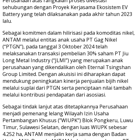
Perusahaan atas rangkaian proses divestasi
sehubungan dengan Proyek Kerjasama Ekosistem EV
Battery yang telah dilaksanakan pada akhir tahun 2023
lalu.
Sebagai komitmen dalam hilirisasi pada komoditas nikel,
ANTAM melalui entitas anak usaha PT Gag Nikel
(“PTGN”), pada tanggal 3 Oktober 2024 telah
melaksanakan transaksi pembelian 30% saham PT Jiu
Long Metal Industry (“JLMI”) yang merupakan anak
perusahaan yang dikendalikan oleh Eternal Tsingshan
Group Limited. Dengan akuisisi ini diharapkan dapat
mendukung peningkatan kinerja penjualan bijih nikel
melalui suplai dari PTGN serta penciptaan nilai tambah
melalui kontribusi pendapatan dari asosiasi.
Sebagai tindak lanjut atas ditetapkannya Perusahaan
menjadi pemenang lelang Wilayah Izin Usaha
Pertambangan Khusus (”WIUPK”) Blok Pongkeru, Luwu
Timur, Sulawesi Selatan, dengan luas WIUPK sebesar
4.252 ha, ANTAM menjalin kerja sama dengan Badan