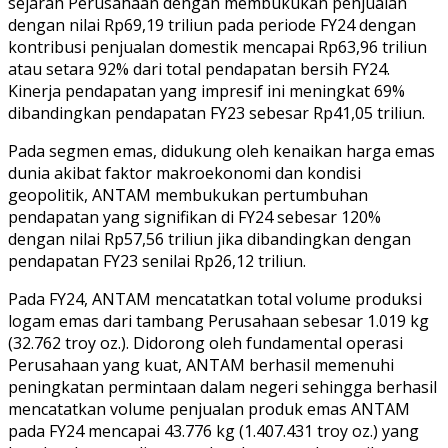
sejarah Perusahaan dengan membukukan penjualan
dengan nilai Rp69,19 triliun pada periode FY24 dengan
kontribusi penjualan domestik mencapai Rp63,96 triliun
atau setara 92% dari total pendapatan bersih FY24.
Kinerja pendapatan yang impresif ini meningkat 69%
dibandingkan pendapatan FY23 sebesar Rp41,05 triliun.
Pada segmen emas, didukung oleh kenaikan harga emas
dunia akibat faktor makroekonomi dan kondisi
geopolitik, ANTAM membukukan pertumbuhan
pendapatan yang signifikan di FY24 sebesar 120%
dengan nilai Rp57,56 triliun jika dibandingkan dengan
pendapatan FY23 senilai Rp26,12 triliun.
Pada FY24, ANTAM mencatatkan total volume produksi
logam emas dari tambang Perusahaan sebesar 1.019 kg
(32.762 troy oz.). Didorong oleh fundamental operasi
Perusahaan yang kuat, ANTAM berhasil memenuhi
peningkatan permintaan dalam negeri sehingga berhasil
mencatatkan volume penjualan produk emas ANTAM
pada FY24 mencapai 43.776 kg (1.407.431 troy oz.) yang