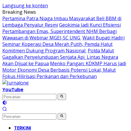
Langsung ke konten
Breaking News
Pertamina Patra Niaga Imbau Masyarakat Beli BBM di
Lembaga Penyalur Resmi
Geokimia Jadi Kunci Efisiensi
Pertambangan Emas, Superintendent NHM Berbagi
Wawasan di Webinar MGEI-SC UNG
Wakil Bupati Hadiri
Seminar Koperasi Desa Merah Putih, Pemda Halut
Komitmen Dukung Program Nasional
Polda Malut
Gagalkan Penyelundupan Senjata Api Lintas Negara
Akan Dijual ke Papua
Menko Pangan: KDKMP Harus Jadi
Motor Ekonomi Desa Berbasis Potensi Lokal, Malut
Fokus Hilirisasi Perikanan dan Perkebunan
YouTube
TERKINI