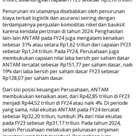
Penurunan ini utamanya disebabkan oleh penurunan
biaya terkait logistik dan asuransi seiring dengan
terdampaknya penjualan komoditas nikel dan bauksit
karena kendala perizinan di tahun 2024. Penghasilan
lain-lain ANTAM pada FY24 juga mengalami kenaikan
sebesar 31% atau setara Rp1,62 triliun dari capaian FY23
sebesar Rp1,24 triliun. Pada FY24, Perusahaan juga
membukukan capaian nilai laba bersih per saham dasar
ANTAM tercatat sebesar Rp151,77 per saham dasar, naik
19% dari laba bersih per saham dasar FY23 sebesar
Rp128,07 per saham dasar.
Dari sisi posisi keuangan Perusahaan, ANTAM
membukukan kenaikan aset, dari Rp42,85 triliun di FY23
menjadi Rp44,52 triliun di FY24 atau naik 4%. Di periode
yang sama, nilai ekuitas ANTAM pada FY24 tercatat
sebesar Rp32,20 triliun, tumbuh 3% dari nilai ekuitas
pada FY23 sebesar Rp31,17 triliun. Pada tahun 2024,
selain Perusahaan melakukan pelunasan pinjaman