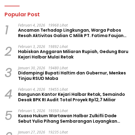
Popular Post
1
Februari 4, 2026
19968 Lihat
Ancaman Terhadap Lingkungan, Warga Pabos
Resah Aktivitas Galian C Milik PT. Fatima Faujan
Group
2
Februari 3, 2026
19892 Lihat
Habiskan Anggaran Miliaran Rupiah, Gedung Baru
Kejari Halbar Mulai Retak
3
Januari 30, 2026
19480 Lihat
Didampingi Bupati Haltim dan Gubernur, Menkes
Tinjau RSUD Maba
4
Februari 4, 2026
19455 Lihat
Bangunan Kantor Kejari Halbar Retak, Semaindo
Desak BPK RI Audit Total Proyek Rp12,7 Miliar
5
Februari 5, 2026
19350 Lihat
Kuasa Hukum Wartawan Halbar Zulkifli Dade
Sebut Yulia Pihang Sembarangan Layangkan
Tuduhan
Januari 27, 2026
19235 Lihat