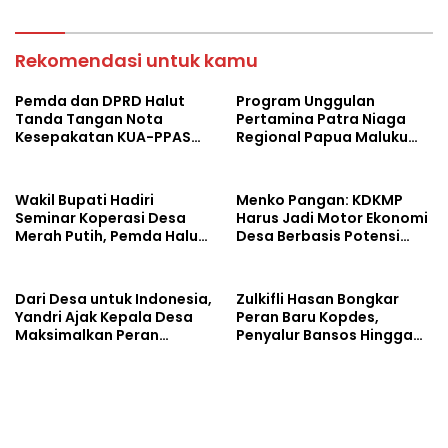
Rekomendasi untuk kamu
Pemda dan DPRD Halut
Program Unggulan
Tanda Tangan Nota
Pertamina Patra Niaga
Kesepakatan KUA-PPAS
Regional Papua Maluku
Tahun 2027
Borong 5 Penghargaan
ISRA 2026
Wakil Bupati Hadiri
Menko Pangan: KDKMP
Seminar Koperasi Desa
Harus Jadi Motor Ekonomi
Merah Putih, Pemda Halut
Desa Berbasis Potensi
Komitmen Dukung
Lokal, Malut Fokus
Program Nasional
Hilirisasi Perikanan dan
Perkebunan
Dari Desa untuk Indonesia,
Zulkifli Hasan Bongkar
Yandri Ajak Kepala Desa
Peran Baru Kopdes,
Maksimalkan Peran
Penyalur Bansos Hingga
Kopdes Merah Putih
Ciptakan Lapangan Kerja