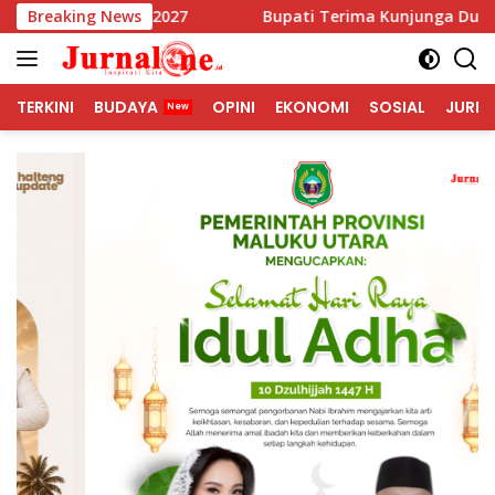
Langsung
Tahun 2027
Breaking News
Bupati Terima Kunjunga Duta Besar Singa
ke
konten
TERKINI
BUDAYA
OPINI
EKONOMI
SOSIAL
JURNA