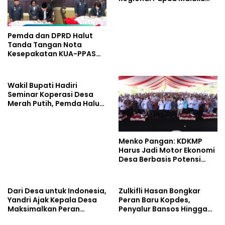
Borong 5 Penghargaan
ISRA 2026
Pemda dan DPRD Halut
Tanda Tangan Nota
Kesepakatan KUA-PPAS
Tahun 2027
Wakil Bupati Hadiri
Seminar Koperasi Desa
Merah Putih, Pemda Halut
Komitmen Dukung
Program Nasional
Menko Pangan: KDKMP
Harus Jadi Motor Ekonomi
Desa Berbasis Potensi
Lokal, Malut Fokus
Hilirisasi Perikanan dan
Perkebunan
Dari Desa untuk Indonesia,
Zulkifli Hasan Bongkar
Yandri Ajak Kepala Desa
Peran Baru Kopdes,
Maksimalkan Peran
Penyalur Bansos Hingga
Kopdes Merah Putih
Ciptakan Lapangan Kerja