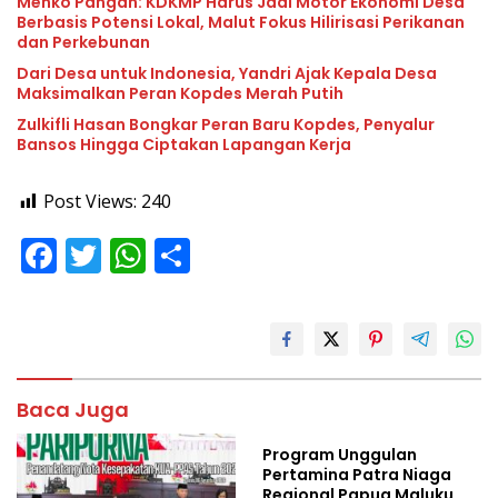
Menko Pangan: KDKMP Harus Jadi Motor Ekonomi Desa
Berbasis Potensi Lokal, Malut Fokus Hilirisasi Perikanan
dan Perkebunan
Dari Desa untuk Indonesia, Yandri Ajak Kepala Desa
Maksimalkan Peran Kopdes Merah Putih
Zulkifli Hasan Bongkar Peran Baru Kopdes, Penyalur
Bansos Hingga Ciptakan Lapangan Kerja
Post Views:
240
F
T
W
S
ac
w
h
h
e
itt
at
ar
b
er
s
e
o
A
Baca Juga
o
p
Program Unggulan
k
p
Pertamina Patra Niaga
Regional Papua Maluku