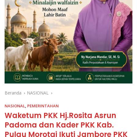
Beranda
NASIONAL
NASIONAL
,
PEMERINTAHAN
Waketum PKK Hj.Rosita Asrun
Padoma dan Kader PKK Kab.
Pulau Morotai Ikuti Jambore PKK