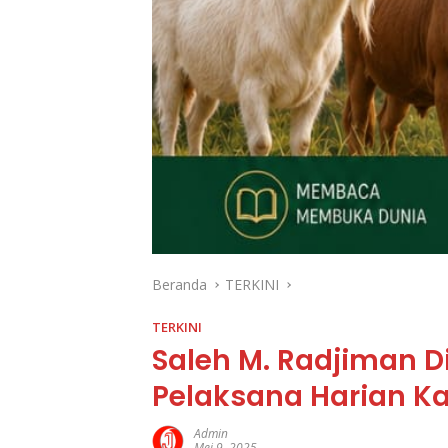
Beranda
TERKINI
TERKINI
Saleh M. Radjiman D
Pelaksana Harian Ka
Admin
Mei 9, 2025