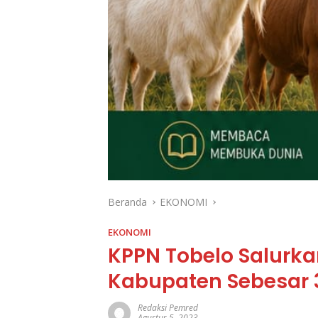
Beranda
EKONOMI
EKONOMI
KPPN Tobelo Salurka
Kabupaten Sebesar 3
Redaksi Pemred
Agustus 5, 2023