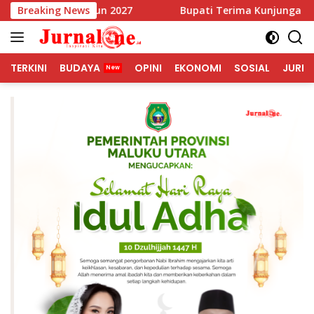
Langsung
S Tahun 2027
Breaking News
Bupati Terima Kunjunga Duta Besar Sin
ke
konten
TERKINI
BUDAYA
OPINI
EKONOMI
SOSIAL
JURNA