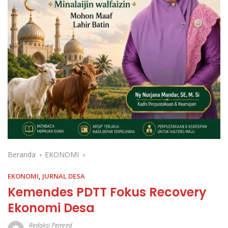
Beranda
EKONOMI
EKONOMI
,
JURNAL DESA
Kemendes PDTT Fokus Recovery
Ekonomi Desa
Redaksi Pemred