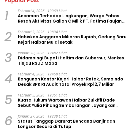
Popular Post
1
Februari 4, 2026
19969 Lihat
Ancaman Terhadap Lingkungan, Warga Pabos
Resah Aktivitas Galian C Milik PT. Fatima Faujan
Group
2
Februari 3, 2026
19894 Lihat
Habiskan Anggaran Miliaran Rupiah, Gedung Baru
Kejari Halbar Mulai Retak
3
Januari 30, 2026
19482 Lihat
Didampingi Bupati Haltim dan Gubernur, Menkes
Tinjau RSUD Maba
4
Februari 4, 2026
19458 Lihat
Bangunan Kantor Kejari Halbar Retak, Semaindo
Desak BPK RI Audit Total Proyek Rp12,7 Miliar
5
Februari 5, 2026
19351 Lihat
Kuasa Hukum Wartawan Halbar Zulkifli Dade
Sebut Yulia Pihang Sembarangan Layangkan
Tuduhan
6
Januari 27, 2026
19238 Lihat
Status Tanggap Darurat Bencana Banjir dan
Longsor Secara di Tutup