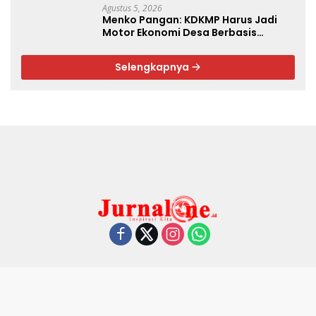
Agustus 5, 2026
Menko Pangan: KDKMP Harus Jadi
Motor Ekonomi Desa Berbasis
Potensi Lokal, Malut Fokus Hilirisasi
Perikanan dan Perkebunan
Selengkapnya
Redaksi
Pedoman Media Siber
Tentang Kami
Privacy Policy
Disclaimer
Jurnalone.id @2026 | All Right Reserved