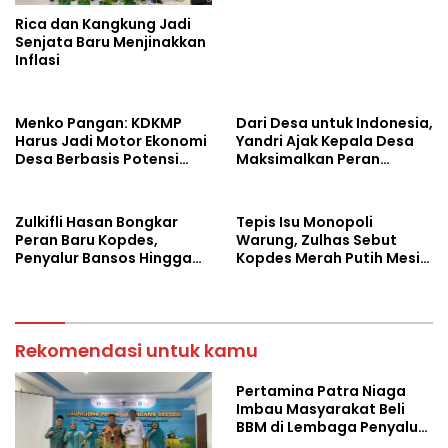
Rica dan Kangkung Jadi
Senjata Baru Menjinakkan
Inflasi
Menko Pangan: KDKMP
Dari Desa untuk Indonesia,
Harus Jadi Motor Ekonomi
Yandri Ajak Kepala Desa
Desa Berbasis Potensi
Maksimalkan Peran
Lokal, Malut Fokus
Kopdes Merah Putih
Hilirisasi Perikanan dan
Perkebunan
Zulkifli Hasan Bongkar
Tepis Isu Monopoli
Peran Baru Kopdes,
Warung, Zulhas Sebut
Penyalur Bansos Hingga
Kopdes Merah Putih Mesin
Ciptakan Lapangan Kerja
Baru Ekonomi Desa
Rekomendasi untuk kamu
Pertamina Patra Niaga
Imbau Masyarakat Beli
BBM di Lembaga Penyalur
Resmi