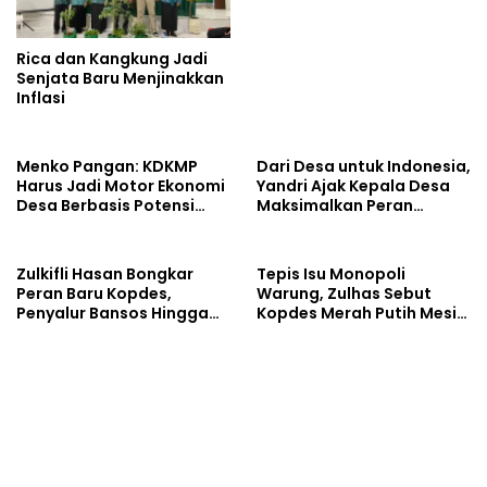
Rica dan Kangkung Jadi
Senjata Baru Menjinakkan
Inflasi
Menko Pangan: KDKMP
Dari Desa untuk Indonesia,
Harus Jadi Motor Ekonomi
Yandri Ajak Kepala Desa
Desa Berbasis Potensi
Maksimalkan Peran
Lokal, Malut Fokus
Kopdes Merah Putih
Hilirisasi Perikanan dan
Perkebunan
Zulkifli Hasan Bongkar
Tepis Isu Monopoli
Peran Baru Kopdes,
Warung, Zulhas Sebut
Penyalur Bansos Hingga
Kopdes Merah Putih Mesin
Ciptakan Lapangan Kerja
Baru Ekonomi Desa