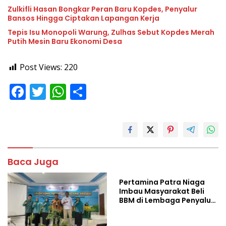
Zulkifli Hasan Bongkar Peran Baru Kopdes, Penyalur
Bansos Hingga Ciptakan Lapangan Kerja
Tepis Isu Monopoli Warung, Zulhas Sebut Kopdes Merah
Putih Mesin Baru Ekonomi Desa
Post Views:
220
F
T
W
S
ac
w
h
h
e
itt
at
ar
b
er
s
e
o
A
Baca Juga
o
p
Pertamina Patra Niaga
k
p
Imbau Masyarakat Beli
BBM di Lembaga Penyalur
Resmi