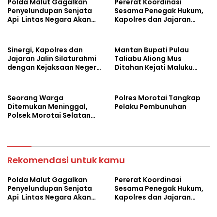
Polda Malut Gagalkan
Pererat Koordinasi
k
p
Penyelundupan Senjata
Sesama Penegak Hukum,
Api Lintas Negara Akan
Kapolres dan Jajaran
Dijual ke Papua
Sambangi Kejaksaan
Negeri Halut
Sinergi, Kapolres dan
Mantan Bupati Pulau
Jajaran Jalin Silaturahmi
Taliabu Aliong Mus
dengan Kejaksaan Negeri
Ditahan Kejati Maluku
Pulau Morotai
Utara
Seorang Warga
Polres Morotai Tangkap
Ditemukan Meninggal,
Pelaku Pembunuhan
Polsek Morotai Selatan
Barat Langsung Amankan
TKP
Rekomendasi untuk kamu
Polda Malut Gagalkan
Pererat Koordinasi
Penyelundupan Senjata
Sesama Penegak Hukum,
Api Lintas Negara Akan
Kapolres dan Jajaran
Dijual ke Papua
Sambangi Kejaksaan
Negeri Halut