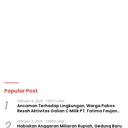
Popular Post
1
Februari 4, 2026
19971 Lihat
Ancaman Terhadap Lingkungan, Warga Pabos
Resah Aktivitas Galian C Milik PT. Fatima Faujan
Group
2
Februari 3, 2026
19899 Lihat
Habiskan Anggaran Miliaran Rupiah, Gedung Baru