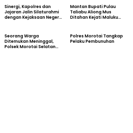
Sinergi, Kapolres dan
Mantan Bupati Pulau
Jajaran Jalin Silaturahmi
Taliabu Aliong Mus
dengan Kejaksaan Negeri
Ditahan Kejati Maluku
Pulau Morotai
Utara
Seorang Warga
Polres Morotai Tangkap
Ditemukan Meninggal,
Pelaku Pembunuhan
Polsek Morotai Selatan
Barat Langsung Amankan
TKP