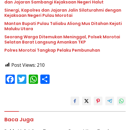
dan Jajaran Sambangi Kejaksaan Negeri Halut
Sinergi, Kapolres dan Jajaran Jalin Silaturahmi dengan
Kejaksaan Negeri Pulau Morotai
Mantan Bupati Pulau Taliabu Aliong Mus Ditahan Kejati
Maluku Utara
Seorang Warga Ditemukan Meninggal, Polsek Morotai
Selatan Barat Langsung Amankan TKP
Polres Morotai Tangkap Pelaku Pembunuhan
Post Views:
210
F
T
W
S
ac
w
h
h
e
itt
at
ar
b
er
s
e
o
A
Baca Juga
o
p