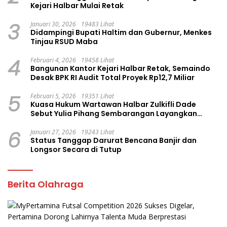
Kejari Halbar Mulai Retak
3
Januari 30, 2026
19483 Lihat
Didampingi Bupati Haltim dan Gubernur, Menkes
Tinjau RSUD Maba
4
Februari 4, 2026
19458 Lihat
Bangunan Kantor Kejari Halbar Retak, Semaindo
Desak BPK RI Audit Total Proyek Rp12,7 Miliar
5
Februari 5, 2026
19351 Lihat
Kuasa Hukum Wartawan Halbar Zulkifli Dade
Sebut Yulia Pihang Sembarangan Layangkan
Tuduhan
6
Januari 27, 2026
19243 Lihat
Status Tanggap Darurat Bencana Banjir dan
Longsor Secara di Tutup
Berita Olahraga