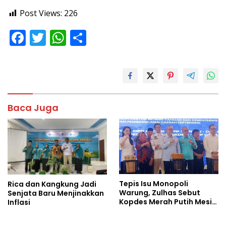
Post Views:
226
F
T
W
S
ac
w
h
h
e
itt
at
ar
b
er
s
e
o
A
Baca Juga
o
p
k
p
Tepis Isu Monopoli
Rica dan Kangkung Jadi
Warung, Zulhas Sebut
Senjata Baru Menjinakkan
Kopdes Merah Putih Mesin
Inflasi
Baru Ekonomi Desa