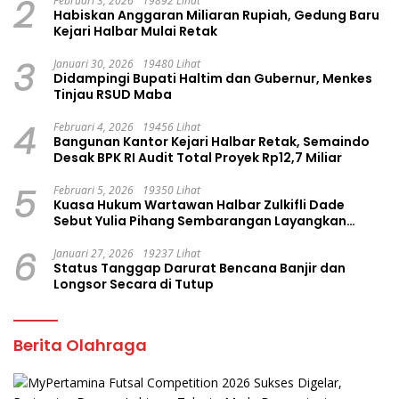
2
Februari 3, 2026
19892 Lihat
Habiskan Anggaran Miliaran Rupiah, Gedung Baru
Kejari Halbar Mulai Retak
3
Januari 30, 2026
19480 Lihat
Didampingi Bupati Haltim dan Gubernur, Menkes
Tinjau RSUD Maba
4
Februari 4, 2026
19456 Lihat
Bangunan Kantor Kejari Halbar Retak, Semaindo
Desak BPK RI Audit Total Proyek Rp12,7 Miliar
5
Februari 5, 2026
19350 Lihat
Kuasa Hukum Wartawan Halbar Zulkifli Dade
Sebut Yulia Pihang Sembarangan Layangkan
Tuduhan
6
Januari 27, 2026
19237 Lihat
Status Tanggap Darurat Bencana Banjir dan
Longsor Secara di Tutup
Berita Olahraga