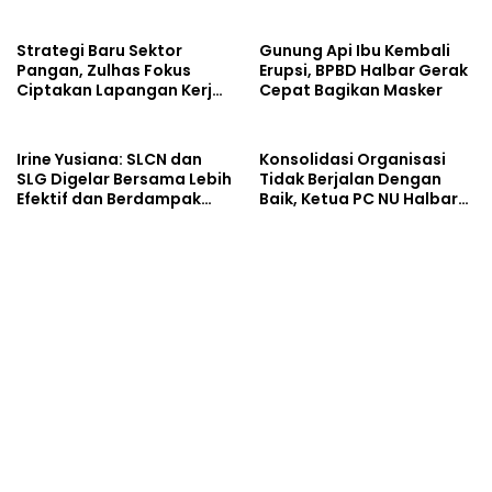
Strategi Baru Sektor
Gunung Api Ibu Kembali
Pangan, Zulhas Fokus
Erupsi, BPBD Halbar Gerak
Ciptakan Lapangan Kerja
Cepat Bagikan Masker
dan Stabilkan Harga
Irine Yusiana: SLCN dan
Konsolidasi Organisasi
SLG Digelar Bersama Lebih
Tidak Berjalan Dengan
Efektif dan Berdampak
Baik, Ketua PC NU Halbar
Luas
Minta PBNU Evaluasi Ketua
Wilayah