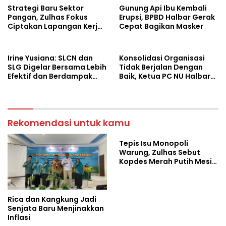
Strategi Baru Sektor
Gunung Api Ibu Kembali
Pangan, Zulhas Fokus
Erupsi, BPBD Halbar Gerak
Ciptakan Lapangan Kerja
Cepat Bagikan Masker
dan Stabilkan Harga
Irine Yusiana: SLCN dan
Konsolidasi Organisasi
SLG Digelar Bersama Lebih
Tidak Berjalan Dengan
Efektif dan Berdampak
Baik, Ketua PC NU Halbar
Luas
Minta PBNU Evaluasi Ketua
Wilayah
Rekomendasi untuk kamu
Tepis Isu Monopoli
Warung, Zulhas Sebut
Kopdes Merah Putih Mesin
Baru Ekonomi Desa
Rica dan Kangkung Jadi
Senjata Baru Menjinakkan
Inflasi