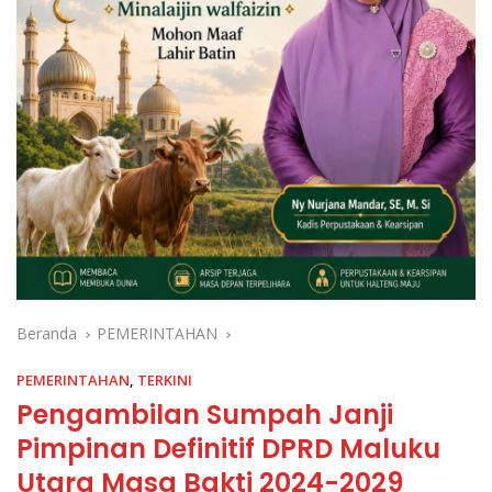
Beranda
PEMERINTAHAN
PEMERINTAHAN
,
TERKINI
Pengambilan Sumpah Janji
Pimpinan Definitif DPRD Maluku
Utara Masa Bakti 2024-2029