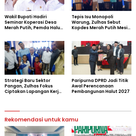
Wakil Bupati Hadiri
Tepis Isu Monopoli
Seminar Koperasi Desa
Warung, Zulhas Sebut
Merah Putih, Pemda Halut
Kopdes Merah Putih Mesin
Komitmen Dukung
Baru Ekonomi Desa
Program Nasional
Strategi Baru Sektor
Paripurna DPRD Jadi Titik
Pangan, Zulhas Fokus
Awal Perencanaan
Ciptakan Lapangan Kerja
Pembangunan Halut 2027
dan Stabilkan Harga
Rekomendasi untuk kamu