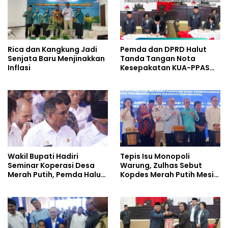
Rica dan Kangkung Jadi
Pemda dan DPRD Halut
Senjata Baru Menjinakkan
Tanda Tangan Nota
Inflasi
Kesepakatan KUA-PPAS
Tahun 2027
Wakil Bupati Hadiri
Tepis Isu Monopoli
Seminar Koperasi Desa
Warung, Zulhas Sebut
Merah Putih, Pemda Halut
Kopdes Merah Putih Mesin
Komitmen Dukung
Baru Ekonomi Desa
Program Nasional