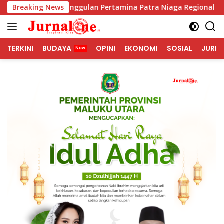
Langsung
Unggulan Pertamina Patra Niaga Regional Papua Maluku Boron
Breaking News
ke
konten
TERKINI
BUDAYA
OPINI
EKONOMI
SOSIAL
JURNA