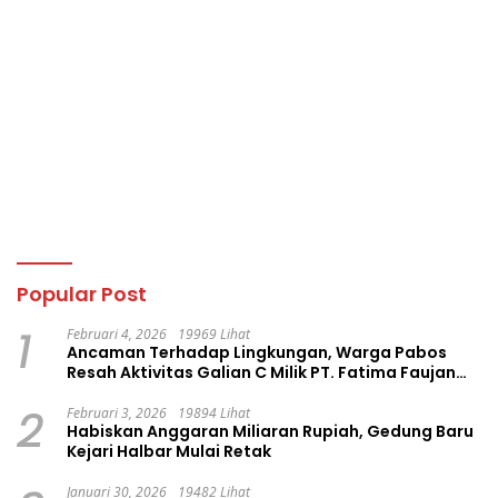
Popular Post
1
Februari 4, 2026
19969 Lihat
Ancaman Terhadap Lingkungan, Warga Pabos
Resah Aktivitas Galian C Milik PT. Fatima Faujan
Group
2
Februari 3, 2026
19894 Lihat
Habiskan Anggaran Miliaran Rupiah, Gedung Baru
Kejari Halbar Mulai Retak
Januari 30, 2026
19482 Lihat