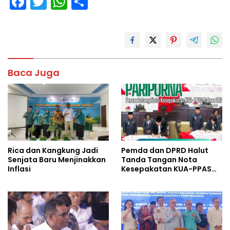
F
T
W
S
ac
w
h
h
e
itt
at
ar
b
er
s
e
o
A
Baca Juga
o
p
k
p
Rica dan Kangkung Jadi
Pemda dan DPRD Halut
Senjata Baru Menjinakkan
Tanda Tangan Nota
Inflasi
Kesepakatan KUA-PPAS
Tahun 2027