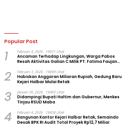
Popular Post
1
Februari 4, 2026
19971 Lihat
Ancaman Terhadap Lingkungan, Warga Pabos
Resah Aktivitas Galian C Milik PT. Fatima Faujan
Group
2
Februari 3, 2026
19899 Lihat
Habiskan Anggaran Miliaran Rupiah, Gedung Baru
Kejari Halbar Mulai Retak
3
Januari 30, 2026
19483 Lihat
Didampingi Bupati Haltim dan Gubernur, Menkes
Tinjau RSUD Maba
4
Februari 4, 2026
19458 Lihat
Bangunan Kantor Kejari Halbar Retak, Semaindo
Desak BPK RI Audit Total Proyek Rp12,7 Miliar