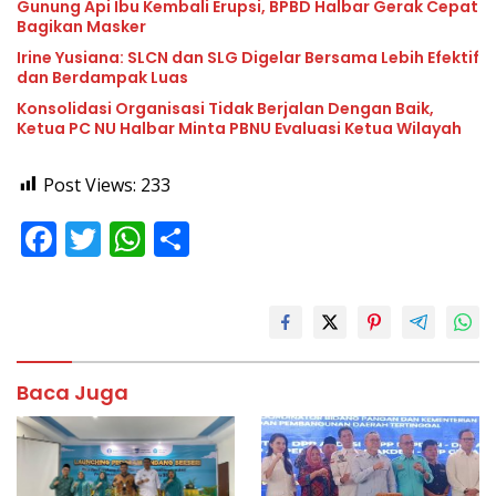
Gunung Api Ibu Kembali Erupsi, BPBD Halbar Gerak Cepat
Bagikan Masker
Irine Yusiana: SLCN dan SLG Digelar Bersama Lebih Efektif
dan Berdampak Luas
Konsolidasi Organisasi Tidak Berjalan Dengan Baik,
Ketua PC NU Halbar Minta PBNU Evaluasi Ketua Wilayah
Post Views:
233
F
T
W
S
ac
w
h
h
e
itt
at
ar
b
er
s
e
o
A
Baca Juga
o
p
k
p