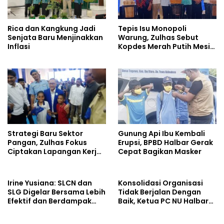
Tepis Isu Monopoli
Rica dan Kangkung Jadi
Warung, Zulhas Sebut
Senjata Baru Menjinakkan
Kopdes Merah Putih Mesin
Inflasi
Baru Ekonomi Desa
Strategi Baru Sektor
Gunung Api Ibu Kembali
Pangan, Zulhas Fokus
Erupsi, BPBD Halbar Gerak
Ciptakan Lapangan Kerja
Cepat Bagikan Masker
dan Stabilkan Harga
Irine Yusiana: SLCN dan
Konsolidasi Organisasi
SLG Digelar Bersama Lebih
Tidak Berjalan Dengan
Efektif dan Berdampak
Baik, Ketua PC NU Halbar
Luas
Minta PBNU Evaluasi Ketua
Wilayah