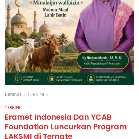
Beranda
TERKINI
TERKINI
Eramet Indonesia Dan YCAB
Foundation Luncurkan Program
LAKSMI di Ternate