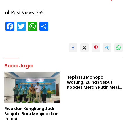
Post Views:
255
F
T
W
S
ac
w
h
h
e
itt
at
ar
b
er
s
e
o
A
Baca Juga
o
p
Tepis Isu Monopoli
k
p
Warung, Zulhas Sebut
Kopdes Merah Putih Mesin
Baru Ekonomi Desa
Rica dan Kangkung Jadi
Senjata Baru Menjinakkan
Inflasi