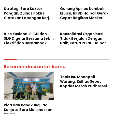
Strategi Baru Sektor
Gunung Api Ibu Kembali
Pangan, Zulhas Fokus
Erupsi, BPBD Halbar Gerak
Ciptakan Lapangan Kerja
Cepat Bagikan Masker
dan Stabilkan Harga
Irine Yusiana: SLCN dan
Konsolidasi Organisasi
SLG Digelar Bersama Lebih
Tidak Berjalan Dengan
Efektif dan Berdampak
Baik, Ketua PC NU Halbar
Luas
Minta PBNU Evaluasi Ketua
Wilayah
Rekomendasi untuk kamu
Tepis Isu Monopoli
Warung, Zulhas Sebut
Kopdes Merah Putih Mesin
Baru Ekonomi Desa
Rica dan Kangkung Jadi
Senjata Baru Menjinakkan