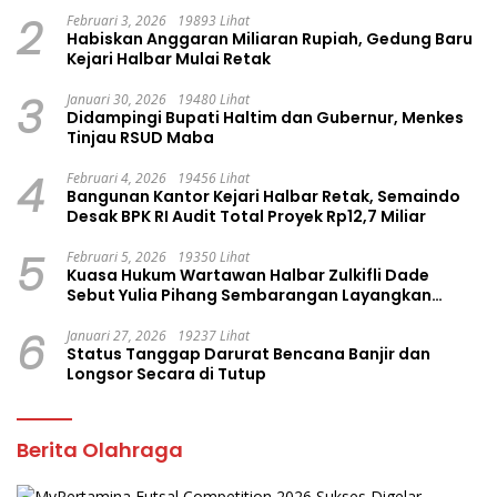
2
Februari 3, 2026
19893 Lihat
Habiskan Anggaran Miliaran Rupiah, Gedung Baru
Kejari Halbar Mulai Retak
3
Januari 30, 2026
19480 Lihat
Didampingi Bupati Haltim dan Gubernur, Menkes
Tinjau RSUD Maba
4
Februari 4, 2026
19456 Lihat
Bangunan Kantor Kejari Halbar Retak, Semaindo
Desak BPK RI Audit Total Proyek Rp12,7 Miliar
5
Februari 5, 2026
19350 Lihat
Kuasa Hukum Wartawan Halbar Zulkifli Dade
Sebut Yulia Pihang Sembarangan Layangkan
Tuduhan
6
Januari 27, 2026
19237 Lihat
Status Tanggap Darurat Bencana Banjir dan
Longsor Secara di Tutup
Berita Olahraga