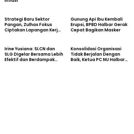
Inflasi
Strategi Baru Sektor
Gunung Api Ibu Kembali
Pangan, Zulhas Fokus
Erupsi, BPBD Halbar Gerak
Ciptakan Lapangan Kerja
Cepat Bagikan Masker
dan Stabilkan Harga
Irine Yusiana: SLCN dan
Konsolidasi Organisasi
SLG Digelar Bersama Lebih
Tidak Berjalan Dengan
Efektif dan Berdampak
Baik, Ketua PC NU Halbar
Luas
Minta PBNU Evaluasi Ketua
Wilayah