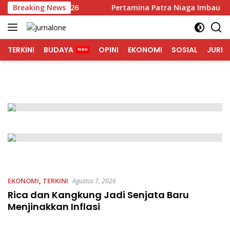
Langsung
rgaan ISRA 2026
Breaking News
Pertamina Patra Niaga Imbau Masyara
ke
konten
TERKINI
BUDAYA
OPINI
EKONOMI
SOSIAL
JURNA
EKONOMI
,
TERKINI
Agustus 7, 2026
Rica dan Kangkung Jadi Senjata Baru
Menjinakkan Inflasi