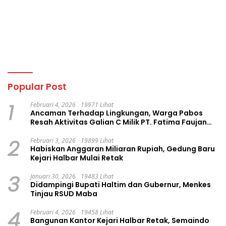
Popular Post
1
Februari 4, 2026
19971 Lihat
Ancaman Terhadap Lingkungan, Warga Pabos
Resah Aktivitas Galian C Milik PT. Fatima Faujan
Group
2
Februari 3, 2026
19899 Lihat
Habiskan Anggaran Miliaran Rupiah, Gedung Baru
Kejari Halbar Mulai Retak
3
Januari 30, 2026
19483 Lihat
Didampingi Bupati Haltim dan Gubernur, Menkes
Tinjau RSUD Maba
4
Februari 4, 2026
19458 Lihat
Bangunan Kantor Kejari Halbar Retak, Semaindo